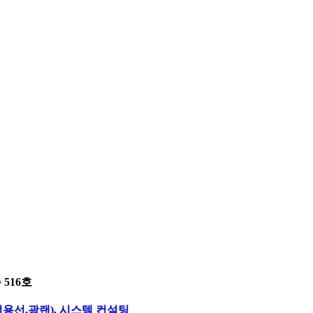
516호
전용선,광랜), 시스템 컨설팅