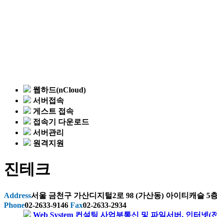
웹하드(nCloud)
서버접속
게스트 접속
접속기 다운로드
서버관리
원격지원
진테크
Address
서울 금천구 가산디지털2로 98 (가산동) 아이티캐슬 5층 
Phone
02-2633-9146
Fax
02-2633-2934
Web System 컨설팅 사업부
통신 및 파일서버, 인터넷(